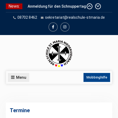
Skip
News:
Anmeldung für den Schnuppertag
to
und Anmeldeunterlagen
content
08702 8462
sekretariat@realschule-stmaria.de
Schuleinschreibung 2026
Schnuppertag 2026
facebook
instagram
Menu
Mobbinghilfe
Termine