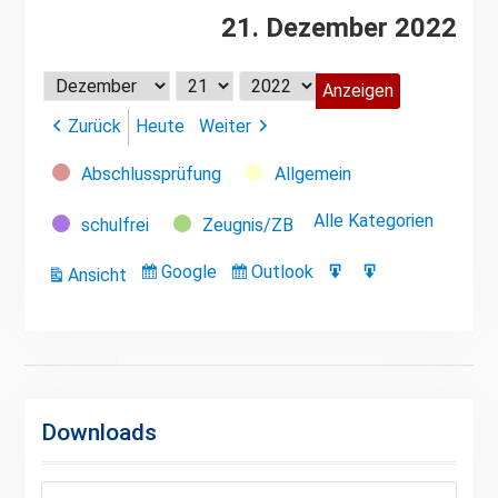
21. Dezember 2022
Monat
Tag
Jahr
Zurück
Heute
Weiter
Kategorien
Abschlussprüfung
Allgemein
Alle Kategorien
schulfrei
Zeugnis/ZB
Google
Outlook
Ansicht
Eintragen
Eintragen
Google-
Outlook-
ausdrucken
in
in
Export
Export
Downloads