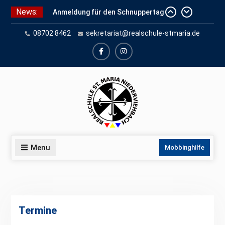
Skip
News:
Anmeldung für den Schnuppertag
to
und Anmeldeunterlagen
content
08702 8462
sekretariat@realschule-stmaria.de
Schuleinschreibung 2026
Schnuppertag 2026
facebook
instagram
Menu
Mobbinghilfe
Termine