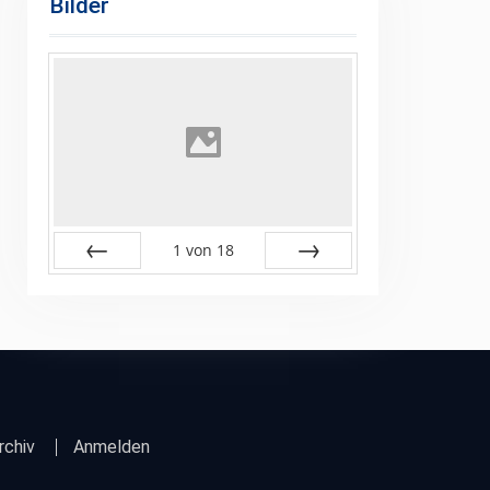
Bilder
1
von
18
Zurück
Vor
rchiv
Anmelden