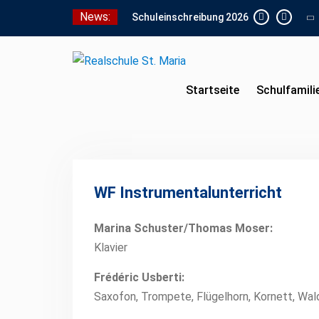
Skip
News:
Schuleinschreibung 2026
to
Schnuppertag 2026
content
Anmeldung für den
Schnuppertag und
Anmeldeunterlagen
Startseite
Schulfamili
WF Instrumentalunterricht
Marina Schuster/Thomas Moser:
Klavier
Frédéric Usberti:
Saxofon, Trompete, Flügelhorn, Kornett, Wal