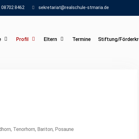
08702 8462
sekretariat@realschule-stmaria.de
e
Profil
Eltern
Termine
Stiftung/Förderkr
dhorn, Tenorhorn, Bariton, Posaune