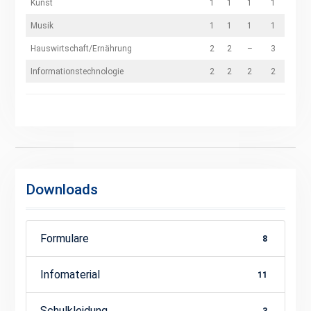
Kunst
1
1
1
1
Musik
1
1
1
1
Hauswirtschaft/Ernährung
2
2
–
3
Informationstechnologie
2
2
2
2
Downloads
Formulare
8
Infomaterial
11
Schulkleidung
3