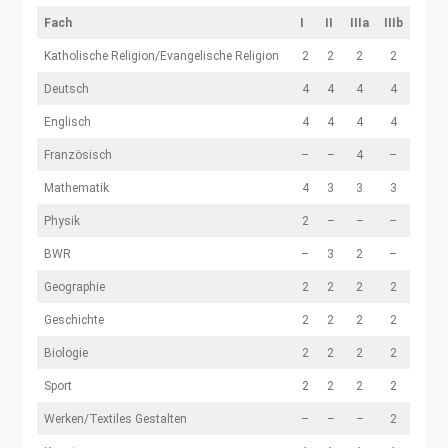
Fach
I
II
IIIa
IIIb
Katholische Religion/Evangelische Religion
2
2
2
2
Deutsch
4
4
4
4
Englisch
4
4
4
4
Französisch
–
–
4
–
Mathematik
4
3
3
3
Physik
2
–
–
–
BWR
–
3
2
–
Geographie
2
2
2
2
Geschichte
2
2
2
2
Biologie
2
2
2
2
Sport
2
2
2
2
Werken/Textiles Gestalten
–
–
–
2