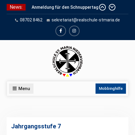
Skip
News:
Anmeldung für den Schnuppertag
to
und Anmeldeunterlagen
content
08702 8462
sekretariat@realschule-stmaria.de
Schuleinschreibung 2026
Schnuppertag 2026
facebook
instagram
Menu
Mobbinghilfe
Jahrgangsstufe 7