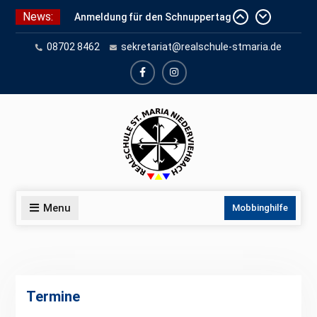
Skip
News:
Anmeldung für den Schnuppertag
to
und Anmeldeunterlagen
content
08702 8462
sekretariat@realschule-stmaria.de
Schuleinschreibung 2026
Schnuppertag 2026
facebook
instagram
Menu
Mobbinghilfe
Termine