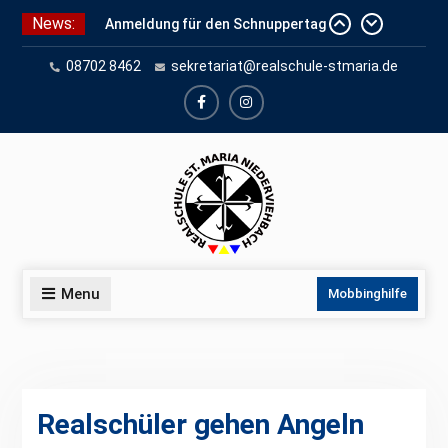
Skip
News:
Anmeldung für den Schnuppertag
to
und Anmeldeunterlagen
content
08702 8462
sekretariat@realschule-stmaria.de
Schuleinschreibung 2026
Schnuppertag 2026
facebook
instagram
Menu
Mobbinghilfe
Realschüler gehen Angeln