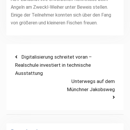
Angeln am Zweckl-Weiher unter Beweis stellen.
Einige der Teilnehmer konnten sich über den Fang
von größeren und kleineren Fischen freuen.
Beitragsnavigation
Previous
Digitalisierung schreitet voran –
post:
Realschule investiert in technische
Ausstattung
Next
Unterwegs auf dem
post:
Münchner Jakobsweg