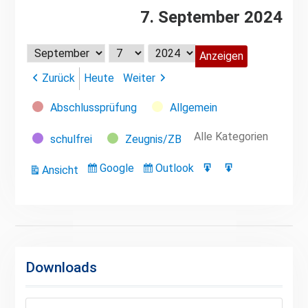
7. September 2024
Monat
Tag
Jahr
Zurück
Heute
Weiter
Kategorien
Abschlussprüfung
Allgemein
Alle Kategorien
schulfrei
Zeugnis/ZB
Google
Outlook
Ansicht
Eintragen
Eintragen
Google-
Outlook-
ausdrucken
in
in
Export
Export
Downloads