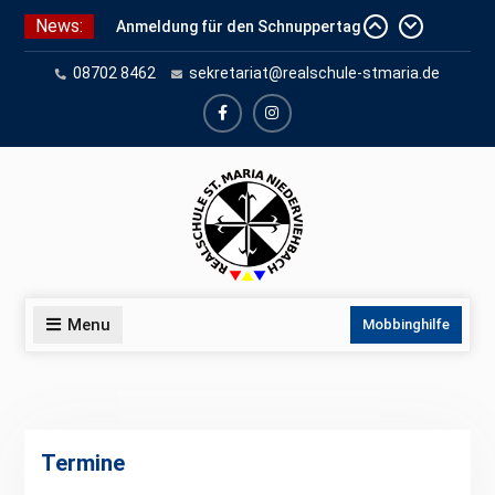
Skip
News:
Anmeldung für den Schnuppertag
to
und Anmeldeunterlagen
content
08702 8462
sekretariat@realschule-stmaria.de
Schuleinschreibung 2026
Schnuppertag 2026
facebook
instagram
Menu
Mobbinghilfe
Termine