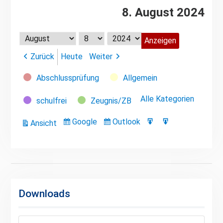
8. August 2024
Monat
Tag
Jahr
Zurück
Heute
Weiter
Kategorien
Abschlussprüfung
Allgemein
Alle Kategorien
schulfrei
Zeugnis/ZB
Google
Outlook
Ansicht
Eintragen
Eintragen
Google-
Outlook-
ausdrucken
in
in
Export
Export
Downloads