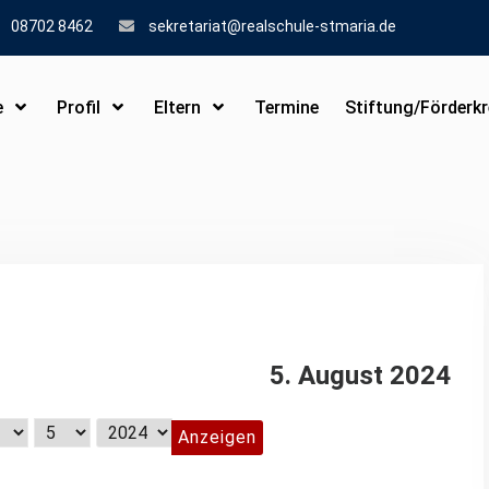
08702 8462
sekretariat@realschule-stmaria.de
e
Profil
Eltern
Termine
Stiftung/Förderkr
5. August 2024