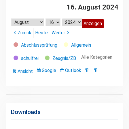
16. August 2024
Monat
Tag
Jahr
Zurück
Heute
Weiter
Kategorien
Abschlussprüfung
Allgemein
Alle Kategorien
schulfrei
Zeugnis/ZB
Google
Outlook
Ansicht
Eintragen
Eintragen
Google-
Outlook-
ausdrucken
in
in
Export
Export
Downloads