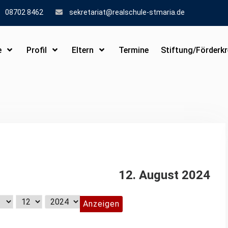
08702 8462
sekretariat@realschule-stmaria.de
e
Profil
Eltern
Termine
Stiftung/Förderkr
12. August 2024