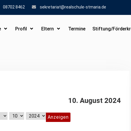
08702 8462
sekretariat@realschule-stmaria.de
e
Profil
Eltern
Termine
Stiftung/Förderkr
10. August 2024