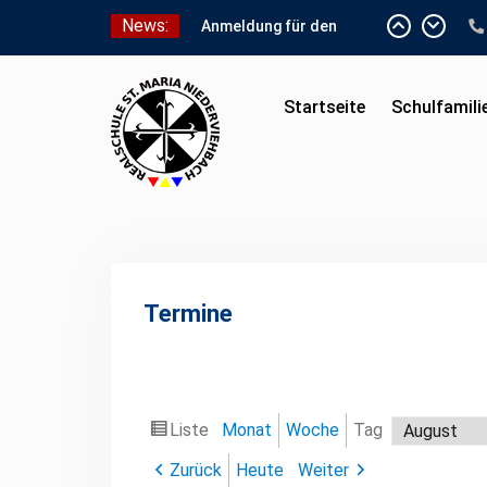
Skip
News:
Schnuppertag 2026
to
Anmeldung für den
content
Schnuppertag und
Anmeldeunterlagen
Startseite
Schulfamili
Schuleinschreibung 2026
Termine
Liste
Monat
Woche
Tag
Ansicht
Monat
Tag
Jahr
als
Zurück
Heute
Weiter