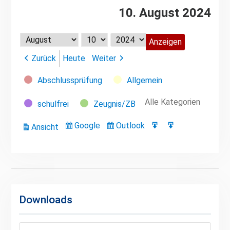
10. August 2024
Monat
Tag
Jahr
Zurück
Heute
Weiter
Kategorien
Abschlussprüfung
Allgemein
Alle Kategorien
schulfrei
Zeugnis/ZB
Google
Outlook
Ansicht
Eintragen
Eintragen
Google-
Outlook-
ausdrucken
in
in
Export
Export
Downloads