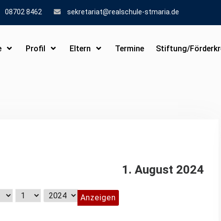
08702 8462
sekretariat@realschule-stmaria.de
e
Profil
Eltern
Termine
Stiftung/Förderkr
1. August 2024