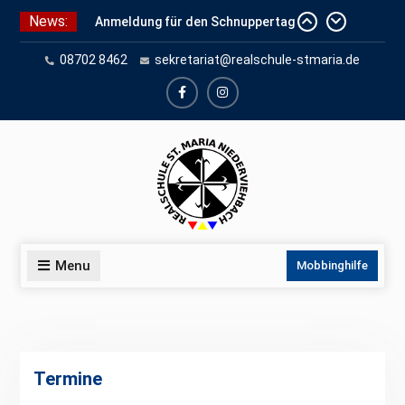
Skip
News:
Anmeldung für den Schnuppertag
to
und Anmeldeunterlagen
content
08702 8462
sekretariat@realschule-stmaria.de
Schuleinschreibung 2026
Schnuppertag 2026
facebook
instagram
Menu
Mobbinghilfe
Termine