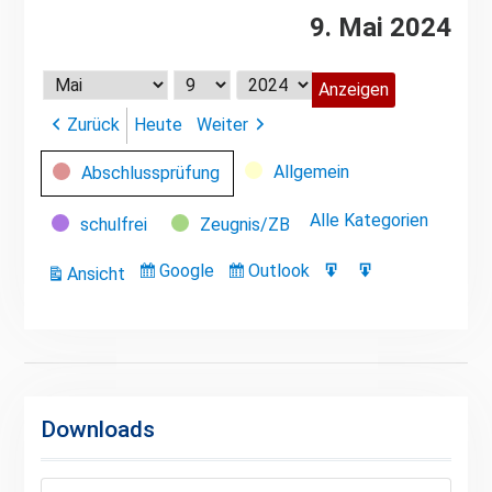
9. Mai 2024
Monat
Tag
Jahr
Zurück
Heute
Weiter
Kategorien
Allgemein
Abschlussprüfung
Alle Kategorien
schulfrei
Zeugnis/ZB
Google
Outlook
Ansicht
Eintragen
Eintragen
Google-
Outlook-
ausdrucken
in
in
Export
Export
Downloads