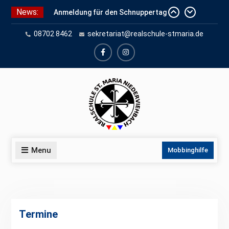
Skip
News:
Anmeldung für den Schnuppertag
to
und Anmeldeunterlagen
content
08702 8462
sekretariat@realschule-stmaria.de
Schuleinschreibung 2026
Schnuppertag 2026
facebook
instagram
Menu
Mobbinghilfe
Termine