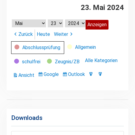
23. Mai 2024
Monat
Tag
Jahr
Zurück
Heute
Weiter
Kategorien
Allgemein
Abschlussprüfung
Alle Kategorien
schulfrei
Zeugnis/ZB
Google
Outlook
Ansicht
Eintragen
Eintragen
Google-
Outlook-
ausdrucken
in
in
Export
Export
Downloads