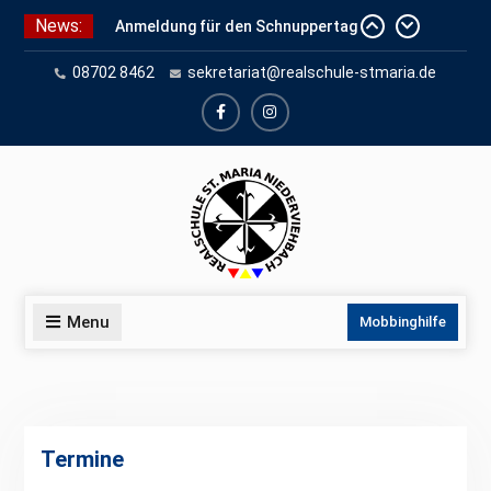
Skip
News:
Anmeldung für den Schnuppertag
to
und Anmeldeunterlagen
content
08702 8462
sekretariat@realschule-stmaria.de
Schuleinschreibung 2026
Schnuppertag 2026
facebook
instagram
Menu
Mobbinghilfe
Termine