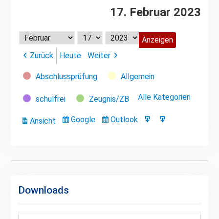
17. Februar 2023
Monat
Tag
Jahr
Zurück
Heute
Weiter
Kategorien
Abschlussprüfung
Allgemein
Alle Kategorien
schulfrei
Zeugnis/ZB
Google
Outlook
Ansicht
Eintragen
Eintragen
Google-
Outlook-
ausdrucken
in
in
Export
Export
Downloads