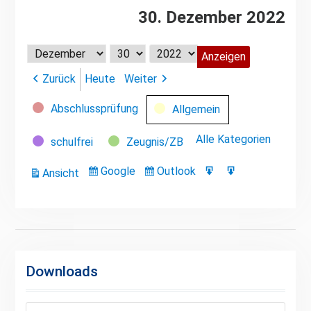
30. Dezember 2022
Monat
Tag
Jahr
Zurück
Heute
Weiter
Kategorien
Abschlussprüfung
Allgemein
Alle Kategorien
schulfrei
Zeugnis/ZB
Google
Outlook
Ansicht
Eintragen
Eintragen
Google-
Outlook-
ausdrucken
in
in
Export
Export
Downloads