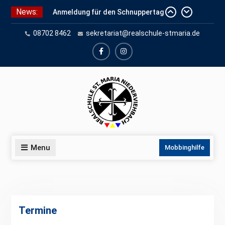
Skip
News:
Anmeldung für den Schnuppertag
to
und Anmeldeunterlagen
content
08702 8462
sekretariat@realschule-stmaria.de
Schuleinschreibung 2026
Schnuppertag 2026
facebook
instagram
Menu
Mobbinghilfe
Termine