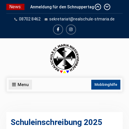
Skip
News:
Anmeldung für den Schnuppertag
to
und Anmeldeunterlagen
content
08702 8462
sekretariat@realschule-stmaria.de
Schuleinschreibung 2026
Schnuppertag 2026
facebook
instagram
Menu
Mobbinghilfe
Schuleinschreibung 2025