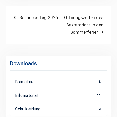
Beitragsnavigation
Previous
Next
Schnuppertag 2025
Öffnungszeiten des
post:
post:
Sekretariats in den
Sommerferien
Downloads
Formulare
8
Infomaterial
11
Schulkleidung
3