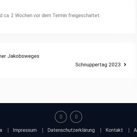
d ca. 2 Wochen vor dem Termin freigeschaltet.
hner Jakobsweges
Next
Schnuppertag 2023
post:
facebook
instagram
a
Impressum
Datenschutzerklärung
Kontakt
A