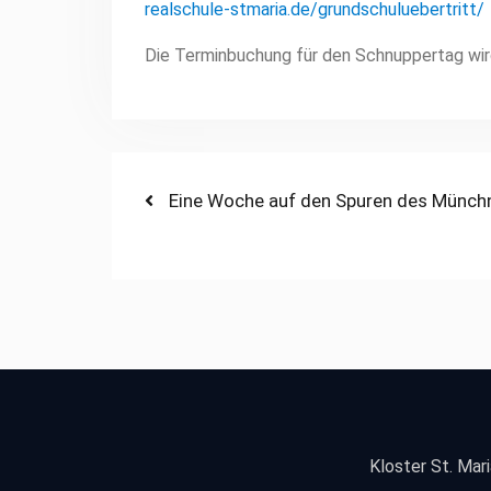
realschule-stmaria.de/grundschuluebertritt/
Die Terminbuchung für den Schnuppertag wir
Beitragsnavigation
Previous
Eine Woche auf den Spuren des Münc
post:
Kloster St. Mari