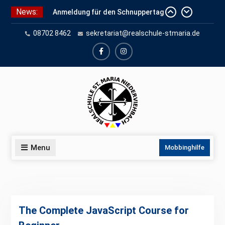
Skip
News:
Anmeldung für den Schnuppertag
to
und Anmeldeunterlagen
content
08702 8462
sekretariat@realschule-stmaria.de
Schuleinschreibung 2026
Schnuppertag 2026
facebook
instagram
Menu
Mobbinghilfe
The Complete JavaScript Course for