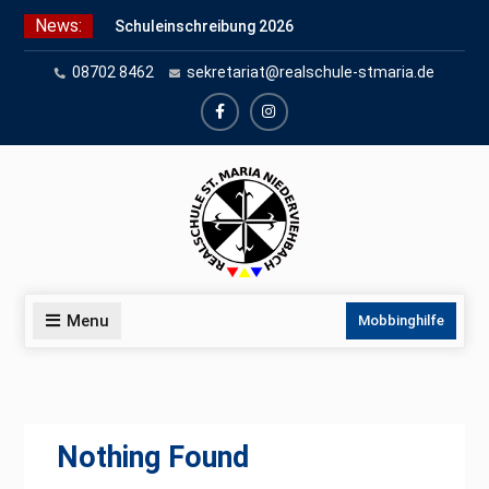
Skip
News:
Schuleinschreibung 2026
to
Schnuppertag 2026
content
08702 8462
sekretariat@realschule-stmaria.de
Anmeldung für den Schnuppertag
und Anmeldeunterlagen
facebook
instagram
Menu
Mobbinghilfe
Nothing Found