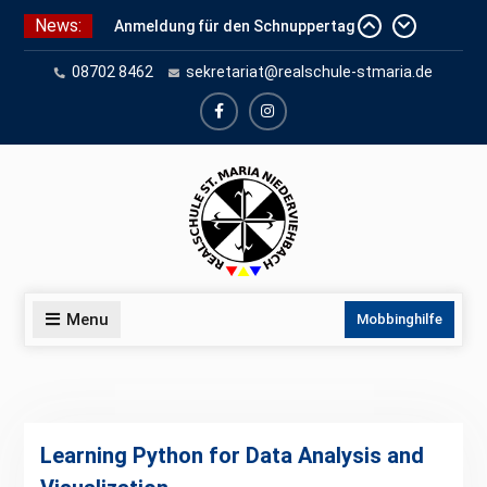
Skip
News:
Anmeldung für den Schnuppertag
to
und Anmeldeunterlagen
content
08702 8462
sekretariat@realschule-stmaria.de
Schuleinschreibung 2026
Schnuppertag 2026
facebook
instagram
Menu
Mobbinghilfe
Learning Python for Data Analysis and