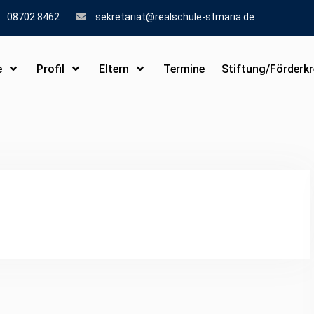
08702 8462
sekretariat@realschule-stmaria.de
e
Profil
Eltern
Termine
Stiftung/Förderkr