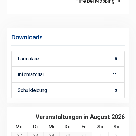
Next
Hilfe bei Mobbing
post:
Downloads
Formulare
8
Infomaterial
11
Schulkleidung
3
Veranstaltungen in August 2026
Montag
Dienstag
Mittwoch
Donnerstag
Freitag
Samstag
Sonnt
Mo
Di
Mi
Do
Fr
Sa
So
27.
28.
29.
30.
31.
1.
2.
27
28
29
30
31
1
2