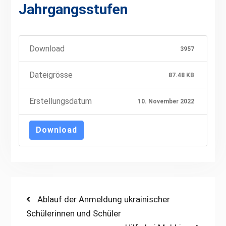
Jahrgangsstufen
Download
3957
Dateigrösse
87.48 KB
Erstellungsdatum
10. November 2022
Download
Beitragsnavigation
Previous
Ablauf der Anmeldung ukrainischer
post:
Schülerinnen und Schüler