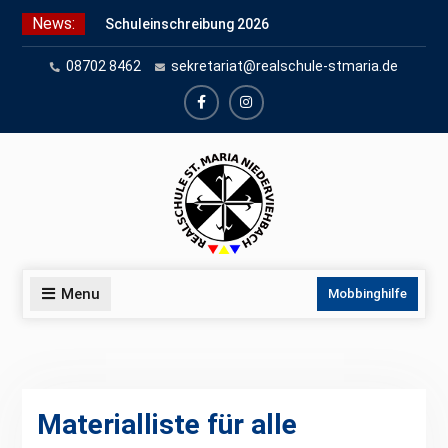
Skip
News:
Schuleinschreibung 2026
to
Schnuppertag 2026
content
08702 8462
sekretariat@realschule-stmaria.de
Anmeldung für den Schnuppertag
und Anmeldeunterlagen
facebook
instagram
Menu
Mobbinghilfe
Materialliste für alle