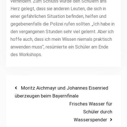
verhindern. Zum Schluss wurde den Schülern ans
Herz gelegt, dass sie anderen Leuten, die sich in
einer gefährlichen Situation befinden, helfen und
gegebenenfalls die Polizei rufen sollten. „Ich habe in
den vergangenen Stunden sehr viel gelernt. Aber ich
hoffe auch, dass ich mein Wissen niemals praktisch
anwenden muss“, resümierte ein Schüler am Ende
des Workshops.
Beitragsnavigation
Previous
Moritz Aichmayr und Johannes Eisenried
post:
überzeugen beim Bayernfinale
Next
Frisches Wasser für
post:
Schüler durch
Wasserspender