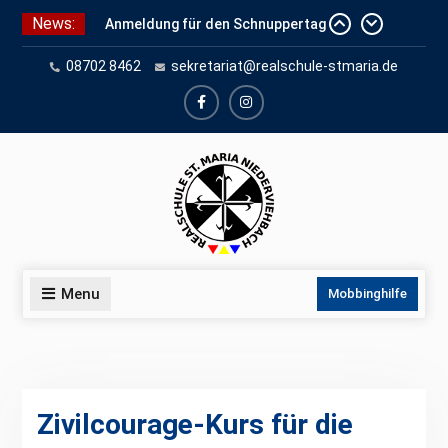
Skip
News:
Anmeldung für den Schnuppertag
to
und Anmeldeunterlagen
content
08702 8462
sekretariat@realschule-stmaria.de
Schuleinschreibung 2026
Schnuppertag 2026
facebook
instagram
Menu
Mobbinghilfe
Zivilcourage-Kurs für die