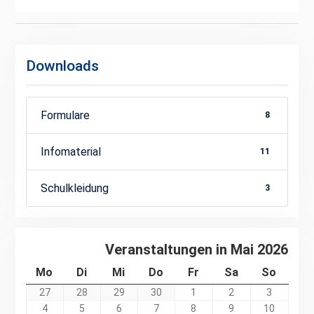
Downloads
Formulare
8
Infomaterial
11
Schulkleidung
3
Veranstaltungen in Mai 2026
Montag
Dienstag
Mittwoch
Donnerstag
Freitag
Samstag
Sonnt
Mo
Di
Mi
Do
Fr
Sa
So
27.
28.
29.
30.
1.
2.
3.
27
28
29
30
1
2
3
April
April
April
April
Mai
Mai
Mai
4.
5.
6.
7.
8.
9.
10.
4
5
6
7
8
9
10