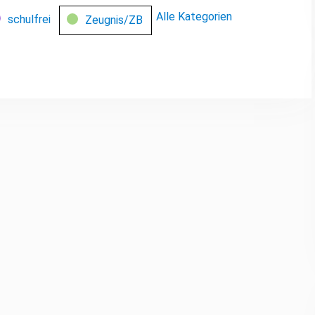
Alle Kategorien
schulfrei
Zeugnis/ZB
le-
Outlook-
rt
Export