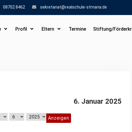
08702 8462
sekretariat@realschule-stmaria.de
e
Profil
Eltern
Termine
Stiftung/Förderkr
6. Januar 2025