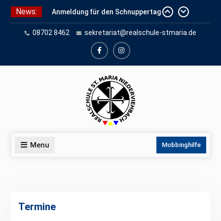
Skip
News:
Anmeldung für den Schnuppertag
to
und Anmeldeunterlagen
content
08702 8462
sekretariat@realschule-stmaria.de
Schuleinschreibung 2026
Schnuppertag 2026
facebook
instagram
Menu
Mobbinghilfe
Termine