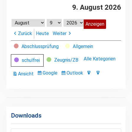
9. August 2026
Monat
Tag
Jahr
Zurück
Heute
Weiter
Kategorien
Abschlussprüfung
Allgemein
Alle Kategorien
Zeugnis/ZB
schulfrei
Google
Outlook
Ansicht
Eintragen
Eintragen
Google-
Outlook-
ausdrucken
in
in
Export
Export
Downloads