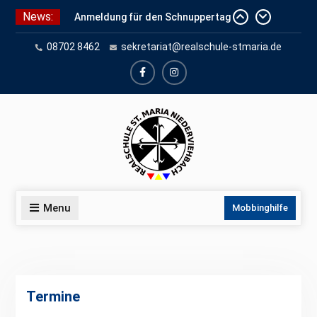
Skip
News:
Anmeldung für den Schnuppertag
to
und Anmeldeunterlagen
content
08702 8462
sekretariat@realschule-stmaria.de
Schuleinschreibung 2026
Schnuppertag 2026
facebook
instagram
Menu
Mobbinghilfe
Termine