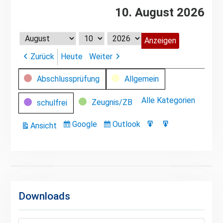
10. August 2026
Monat
Tag
Jahr
Zurück
Heute
Weiter
Kategorien
Abschlussprüfung
Allgemein
Alle Kategorien
Zeugnis/ZB
schulfrei
Google
Outlook
Ansicht
Eintragen
Eintragen
Google-
Outlook-
ausdrucken
in
in
Export
Export
Downloads