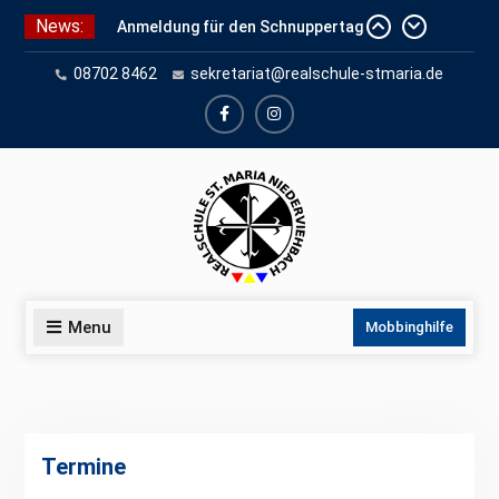
Skip
News:
Anmeldung für den Schnuppertag
to
und Anmeldeunterlagen
content
08702 8462
sekretariat@realschule-stmaria.de
Schuleinschreibung 2026
Schnuppertag 2026
facebook
instagram
Menu
Mobbinghilfe
Termine