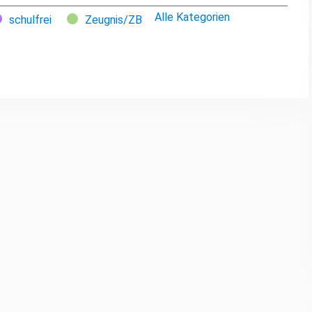
Alle Kategorien
schulfrei
Zeugnis/ZB
le-
Outlook-
rt
Export