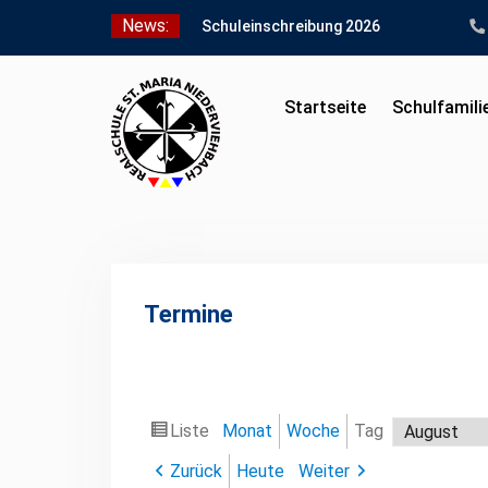
Skip
News:
Schuleinschreibung 2026
to
Schnuppertag 2026
content
Anmeldung für den
Schnuppertag und
Startseite
Schulfamili
Anmeldeunterlagen
Termine
Liste
Monat
Woche
Tag
Ansicht
Monat
Tag
Jahr
als
Zurück
Heute
Weiter