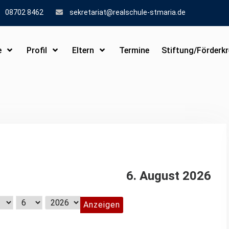
08702 8462
sekretariat@realschule-stmaria.de
e
Profil
Eltern
Termine
Stiftung/Förderkr
6. August 2026