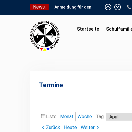
Skip
News:
to
Anmeldung für den
Schnuppertag und
content
Anmeldeunterlagen
Startseite
Schulfamili
Schuleinschreibung 2026
Schnuppertag 2026
Termine
Liste
Monat
Woche
Tag
Ansicht
Monat
Tag
Jahr
als
Zurück
Heute
Weiter