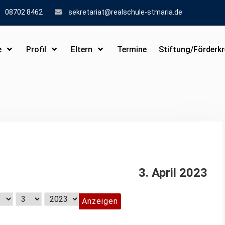
08702 8462
sekretariat@realschule-stmaria.de
e
Profil
Eltern
Termine
Stiftung/Förderkr
3. April 2023