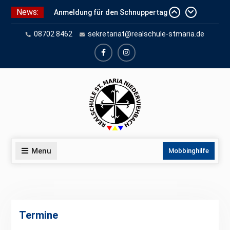
Skip
News:
Anmeldung für den Schnuppertag
to
und Anmeldeunterlagen
content
08702 8462
sekretariat@realschule-stmaria.de
Schuleinschreibung 2026
Schnuppertag 2026
facebook
instagram
Menu
Mobbinghilfe
Termine