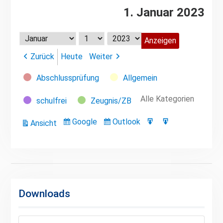
1. Januar 2023
Monat
Tag
Jahr
Zurück
Heute
Weiter
Kategorien
Abschlussprüfung
Allgemein
Alle Kategorien
schulfrei
Zeugnis/ZB
Google
Outlook
Ansicht
Eintragen
Eintragen
Google-
Outlook-
ausdrucken
in
in
Export
Export
Downloads